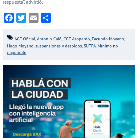
respuesta”, advirtió.
Facebook
Twitter
Email
Compartir
AGT Oficial
,
Antonio Caló
,
CGT Azopardo
,
Facundo Moyano
,
Hugo Moyano
,
suspensiones y despidos
,
SUTPA. Mínimo no
imponible