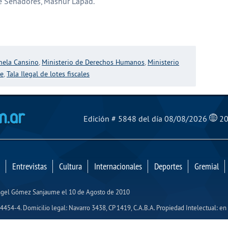
de Senadores, Mashur Lapad.
partir
nela Cansino
,
Ministerio de Derechos Humanos
,
Ministerio
te
,
Tala Ilegal de lotes fiscales
El Mensajero Diario
Edición # 5848 del día 08/08/2026
20
Entrevistas
Cultura
Internacionales
Deportes
Gremial
Ángel Gómez Sanjaume el 10 de Agosto de 2010
454-4. Domicilio legal: Navarro 3438, CP 1419, C.A.B.A. Propiedad Intelectual: en 