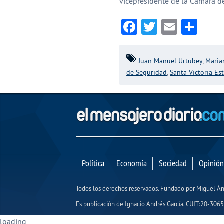
vicepresidente de la Cámara 
Facebook
Twitter
Email
Com
Juan Manuel Urtubey
,
Maria
de Seguridad
,
Santa Victoria Es
Política
Economía
Sociedad
Opinión
Todos los derechos reservados. Fundado por Miguel 
Es publicación de Ignacio Andrés García. CUIT:20-30654
loading