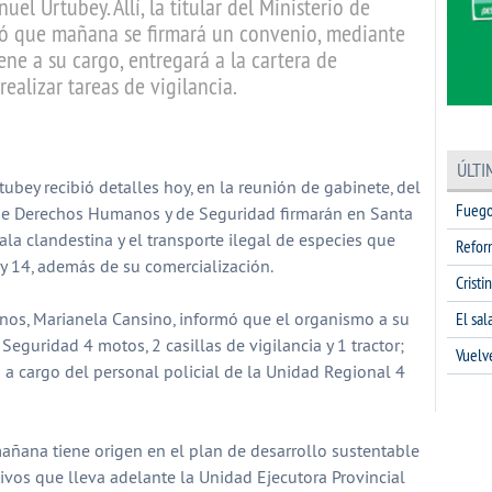
el Urtubey. Allí, la titular del Ministerio de
ó que mañana se firmará un convenio, mediante
ene a su cargo, entregará a la cartera de
ealizar tareas de vigilancia.
partir
ÚLTI
bey recibió detalles hoy, en la reunión de gabinete, del
Fuego
 de Derechos Humanos y de Seguridad firmarán en Santa
tala clandestina y el transporte ilegal de especies que
Refor
 y 14, además de su comercialización.
Cristi
El sa
os, Marianela Cansino, informó que el organismo a su
 Seguridad 4 motos, 2 casillas de vigilancia y 1 tractor;
Vuelv
n a cargo del personal policial de la Unidad Regional 4
añana tiene origen en el plan de desarrollo sustentable
vos que lleva adelante la Unidad Ejecutora Provincial