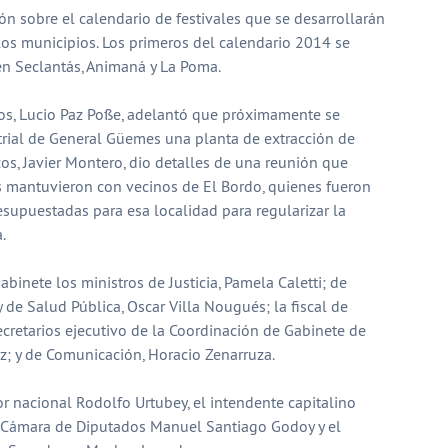
n sobre el calendario de festivales que se desarrollarán
los municipios. Los primeros del calendario 2014 se
en Seclantás, Animaná y La Poma.
ios, Lucio Paz Posse, adelantó que próximamente se
trial de General Güemes una planta de extracción de
cos, Javier Montero, dio detalles de una reunión que
s mantuvieron con vecinos de El Bordo, quienes fueron
supuestadas para esa localidad para regularizar la
.
abinete los ministros de Justicia, Pamela Caletti; de
 de Salud Pública, Oscar Villa Nougués; la fiscal de
ecretarios ejecutivo de la Coordinación de Gabinete de
z; y de Comunicación, Horacio Zenarruza.
 nacional Rodolfo Urtubey, el intendente capitalino
la Cámara de Diputados Manuel Santiago Godoy y el