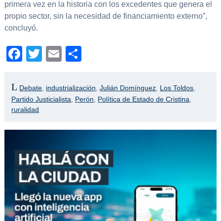
primera vez en la historia con los excedentes que genera el
propio sector, sin la necesidad de financiamiento externo”,
concluyó.
Facebook
Twitter
Email
Compartir
Debate
,
industrialización
,
Julián Domínguez
,
Los Toldos
,
Partido Justicialista
,
Perón
,
Política de Estado de Cristina
,
ruralidad