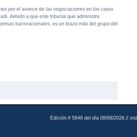
es por el avance de las negociaciones en los casos
iadi, debido a que este tribunal que administra
mpresas transnacionales, es un brazo más del grupo del
El Mensajero Diario
Edición # 5848 del día 08/08/2026
vis