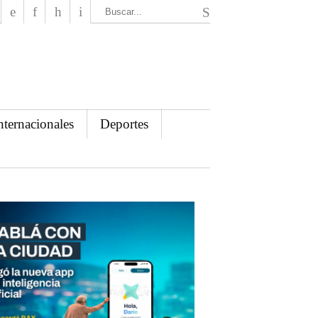
El Mensajero Diario
nternacionales
Deportes