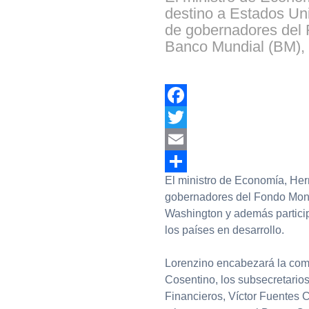
destino a Estados Uni
de gobernadores del F
Banco Mundial (BM), 
Facebook
Twitter
Email
El ministro de Economía, Her
Compartir
gobernadores del Fondo Monet
Washington y además particip
los países en desarrollo.
Lorenzino encabezará la comit
Cosentino, los subsecretario
Financieros, Víctor Fuentes Ca