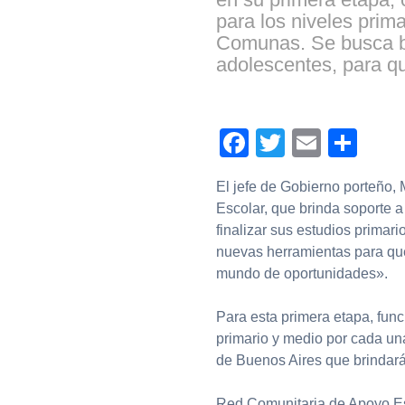
para los niveles prim
Comunas. Se busca br
adolescentes, para qu
Facebook
Twitter
Email
Com
El jefe de Gobierno porteño,
Escolar, que brinda soporte 
finalizar sus estudios primar
nuevas herramientas para que
mundo de oportunidades».
Para esta primera etapa, fun
primario y medio por cada un
de Buenos Aires que brindará
Red Comunitaria de Apoyo Esc