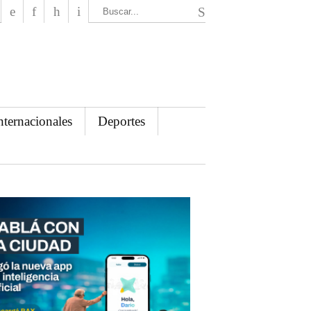
El Mensajero Diario
nternacionales
Deportes