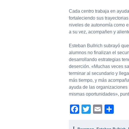
Cada centro trabaja en ayud
fortaleciendo sus trayectori
niveles de autonomía como es
a su vez, acompañen y aliente
Esteban Bullrich subrayó que
alumnos no finalizan el secun
desarrollando estrategias ten
deserción. «Muchas veces sa
terminar al secundario y lleg
más tiempo, y más acompañam
ayuda de las organizaciones s
mismas oportunidades», punt
Facebook
Twitter
Email
Com
Bergman
,
Esteban Bullrich
,