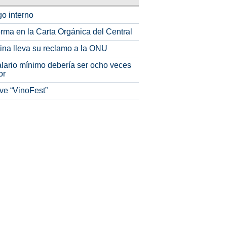
o interno
rma en la Carta Orgánica del Central
tina lleva su reclamo a la ONU
alario mínimo debería ser ocho veces
or
ve “VinoFest”