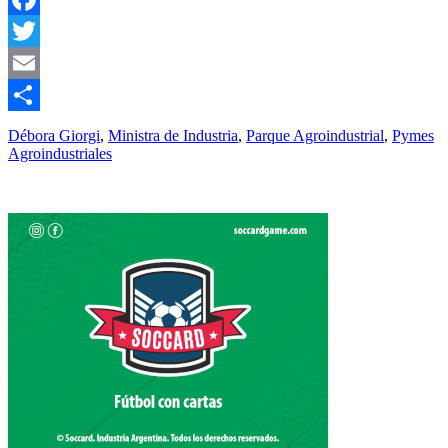
Facebook
Twitter
Email
Compartir
Débora Giorgi
,
Ministra de Industria
,
Parque Agroindustrial
,
Pymes
Agroindustriales