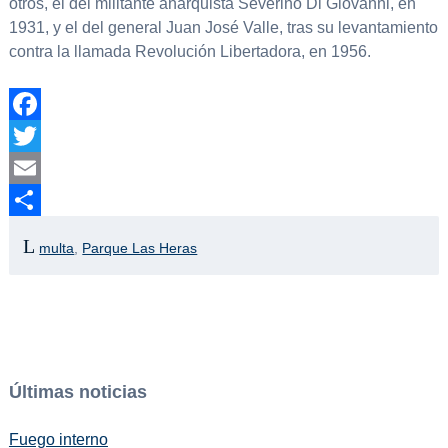
otros, el del militante anarquista Severino Di Giovanni, en
1931, y el del general Juan José Valle, tras su levantamiento
contra la llamada Revolución Libertadora, en 1956.
Facebook
Twitter
Email
Compartir
multa
,
Parque Las Heras
Últimas noticias
Fuego interno