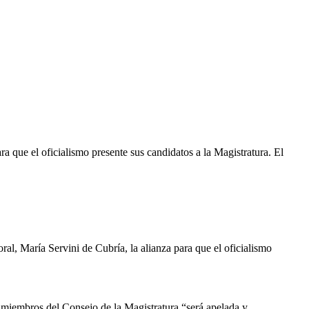
ara que el oficialismo presente sus candidatos a la Magistratura. El
ral, María Servini de Cubría, la alianza para que el oficialismo
de miembros del Consejo de la Magistratura “será apelada y