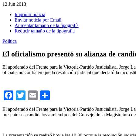
12
Jun 2013
Imprimir noticia
Enviar noticia por Email
Aumentar tamaño de la tipografía
Reducir tamaño de la tipografía
Política
El oficialismo presentó su alianza de cand
El apoderado del Frente para la Victoria-Partido Justicialista, Jorge La
oficialismo confía en que la resolución judicial que declaró la inconst
Facebook
Twitter
Email
Compartir
El apoderado del Frente para la Victoria-Partido Justicialista, Jorge L
presente sus candidatos a miembros del Consejo de la Magistratura d
La presentación se realizó hoy a las 10.30 porque la resolución judici