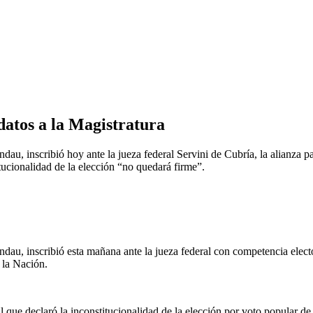
idatos a la Magistratura
ndau, inscribió hoy ante la jueza federal Servini de Cubría, la alianza p
itucionalidad de la elección “no quedará firme”.
andau, inscribió esta mañana ante la jueza federal con competencia electo
e la Nación.
al que declaró la inconstitucionalidad de la elección por voto popular 