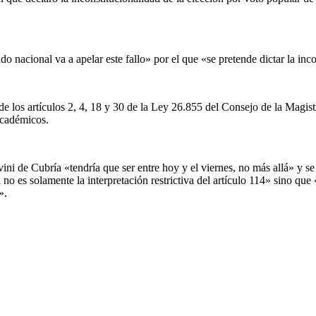
tado nacional va a apelar este fallo» por el que «se pretende dictar la i
 de los artículos 2, 4, 18 y 30 de la Ley 26.855 del Consejo de la Magi
 académicos.
vini de Cubría «tendría que ser entre hoy y el viernes, no más allá» y 
 es solamente la interpretación restrictiva del artículo 114» sino que 
».