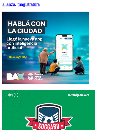
alianza
,
magistratura