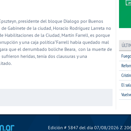
partir
pszteyn, presidente del bloque Dialogo por Buenos
efe de Gabinete de la ciudad, Horacio Rodríguez Larreta no
 de Habilitaciones de la Ciudad, Martín Farrell, es porque
rrupción y una caja política”Farrell había quedado mal
ÚLTI
gara que el derrumbado boliche Beara, con la muerte de
Fuego
sufrieron heridas, tenía dos clausuras y una
itado.
Refor
Cristi
partir
El sa
Vuelv
El Mensajero Diario
Edición # 5847 del día 07/08/2026
206