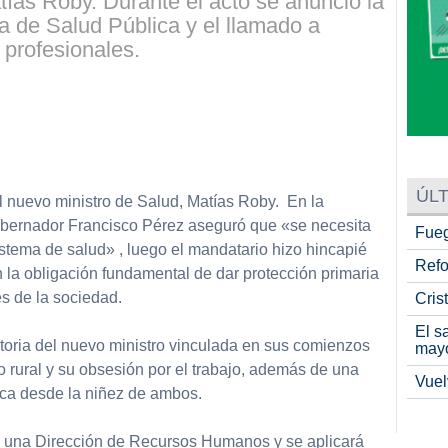
tías Roby. Durante el acto se anunció la
a de Salud Pública y el llamado a
 profesionales.
ÚLT
 nuevo ministro de Salud, Matías Roby. En la
obernador Francisco Pérez aseguró que «se necesita
Fueg
stema de salud» , luego el mandatario hizo hincapié
Refo
 la obligación fundamental de dar protección primaria
es de la sociedad.
Cris
El s
ctoria del nuevo ministro vinculada en sus comienzos
may
io rural y su obsesión por el trabajo, además de una
Vuel
ca desde la niñez de ambos.
á una Dirección de Recursos Humanos y se aplicará