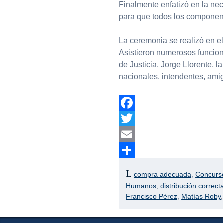
Finalmente enfatizó en la n
para que todos los component
La ceremonia se realizó en e
Asistieron numerosos funciona
de Justicia, Jorge Llorente, 
nacionales, intendentes, amig
Facebook
Twitter
Email
Compartir
compra adecuada
,
Concurso
Humanos
,
distribución correct
Francisco Pérez
,
Matías Roby