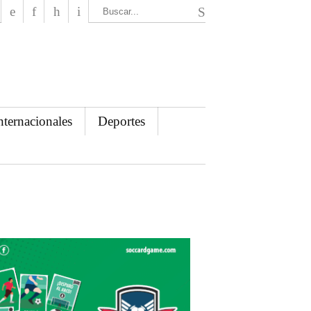
El Mensajero Diario
nternacionales
Deportes