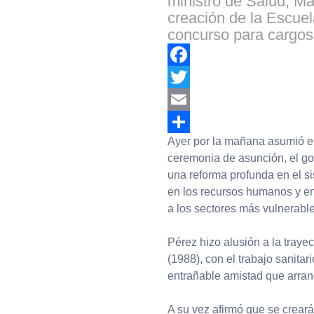
ministro de Salud, Ma
creación de la Escuel
concurso para cargos
Facebook
Twitter
Email
Ayer por la mañana asumió el
Compartir
ceremonia de asunción, el g
una reforma profunda en el si
en los recursos humanos y en
a los sectores más vulnerabl
Pérez hizo alusión a la traye
(1988), con el trabajo sanitar
entrañable amistad que arran
A su vez afirmó que se crear