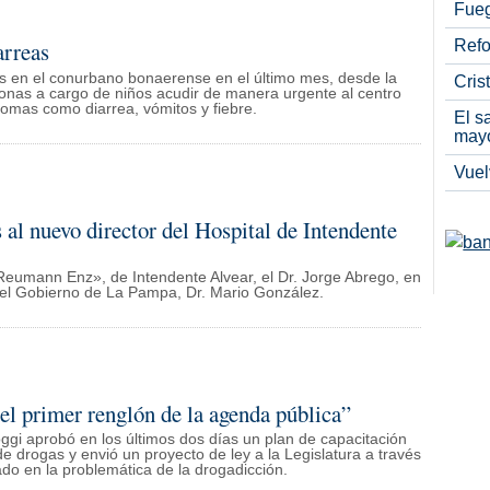
Fueg
arreas
Refo
as en el conurbano bonaerense en el último mes, desde la
Cris
ersonas a cargo de niños acudir de manera urgente al centro
tomas como diarrea, vómitos y fiebre.
El s
may
Vuel
 al nuevo director del Hospital de Intendente
«Reumann Enz», de Intendente Alvear, el Dr. Jorge Abrego, en
del Gobierno de La Pampa, Dr. Mario González.
 el primer renglón de la agenda pública”
ggi aprobó en los últimos dos días un plan de capacitación
 de drogas y envió un proyecto de ley a la Legislatura a través
ado en la problemática de la drogadicción.