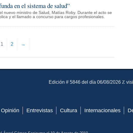
funda en el sistema de salud”
el nuevo ministro de Salud, Matías Roby. Durante el acto se
lica y el llamado a concurso para cargos profesionales.
1
2
→
El Mensajero Diario
Edición # 5846 del día 06/08/2026
vis
Opinión
Entrevistas
Cultura
Internacionales
D