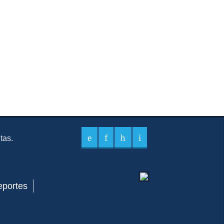
itas.
eportes