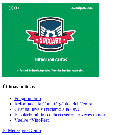
Últimas noticias
Fuego interno
Reforma en la Carta Orgánica del Central
Cristina lleva su reclamo a la ONU
El salario mínimo debería ser ocho veces mayor
Vuelve “VinoFest”
El Mensajero Diario