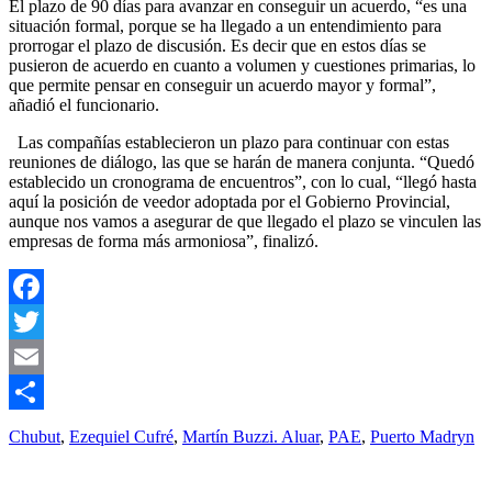
El plazo de 90 días para avanzar en conseguir un acuerdo, “es una
situación formal, porque se ha llegado a un entendimiento para
prorrogar el plazo de discusión. Es decir que en estos días se
pusieron de acuerdo en cuanto a volumen y cuestiones primarias, lo
que permite pensar en conseguir un acuerdo mayor y formal”,
añadió el funcionario.
Las compañías establecieron un plazo para continuar con estas
reuniones de diálogo, las que se harán de manera conjunta. “Quedó
establecido un cronograma de encuentros”, con lo cual, “llegó hasta
aquí la posición de veedor adoptada por el Gobierno Provincial,
aunque nos vamos a asegurar de que llegado el plazo se vinculen las
empresas de forma más armoniosa”, finalizó.
Facebook
Twitter
Email
Compartir
Chubut
,
Ezequiel Cufré
,
Martín Buzzi. Aluar
,
PAE
,
Puerto Madryn