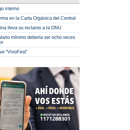
o interno
rma en la Carta Orgánica del Central
tina lleva su reclamo a la ONU
alario mínimo debería ser ocho veces
or
ve “VinoFest”