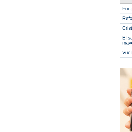
Fueg
Refo
Cris
El s
may
Vuel