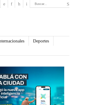
El Mensajero Diario
nternacionales
Deportes