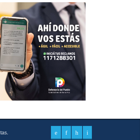
itas.