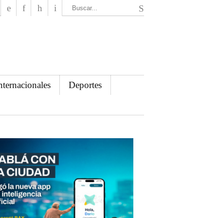
El Mensajero Diario
nternacionales
Deportes