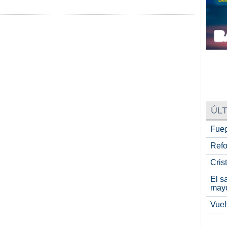
ÚLT
Fueg
Refo
Cris
El s
may
Vuel