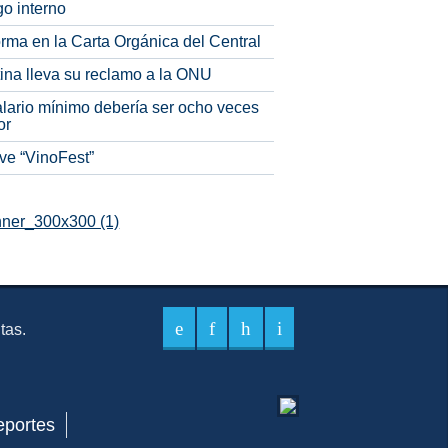
o interno
rma en la Carta Orgánica del Central
tina lleva su reclamo a la ONU
alario mínimo debería ser ocho veces
or
ve “VinoFest”
itas.
eportes