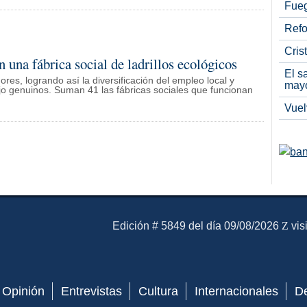
Fueg
Refo
Cris
 una fábrica social de ladrillos ecológicos
El s
res, logrando así la diversificación del empleo local y
may
jo genuinos. Suman 41 las fábricas sociales que funcionan
Vuel
El Mensajero Diario
Edición # 5849 del día 09/08/2026
vis
Opinión
Entrevistas
Cultura
Internacionales
D