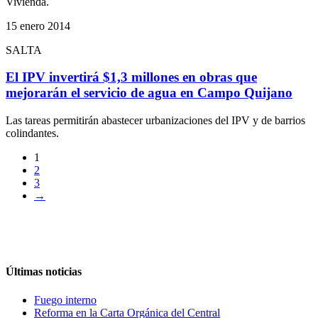
Vivienda.
15 enero 2014
SALTA
El IPV invertirá $1,3 millones en obras que
mejorarán el servicio de agua en Campo Quijano
Las tareas permitirán abastecer urbanizaciones del IPV y de barrios
colindantes.
1
2
3
→
Últimas noticias
Fuego interno
Reforma en la Carta Orgánica del Central