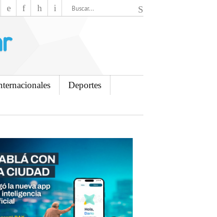
El Mensajero Diario
nternacionales
Deportes