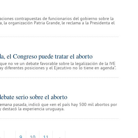
raciones contrapuestas de funcionarios del gobierno sobre la
a, la organización Patria Grande, le reclama a la Presidenta el
a, el Congreso puede tratar el aborto
 que no ve un debate favorable sobre la legalización de la IVE
ay diferentes posiciones y el Ejecutivo no lo tiene en agenda”.
ebate serio sobre el aborto
semana pasada, indicó que «en el país hay 500 mil abortos por
y destacó la experiencia uruguaya.
4
…
9
10
11
→