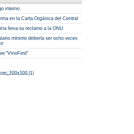
o interno
rma en la Carta Orgánica del Central
tina lleva su reclamo a la ONU
alario mínimo debería ser ocho veces
or
ve “VinoFest”