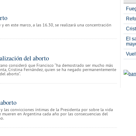
Fueg
rto
Refo
y en este marco, a las 16.30, se realizará una concentración
Cris
El s
may
Vuel
alización del aborto
Lozano consideró que Francisco “ha demostrado ser mucho más
enta, Cristina Fernández, quien se ha negado permanentemente
del aborto”.
 aborto
y las convicciones íntimas de la Presidenta por sobre la vida
ue mueren en Argentina cada año por las consecuencias del
ño.