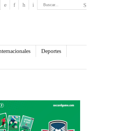
El Mensajero Diario
nternacionales
Deportes