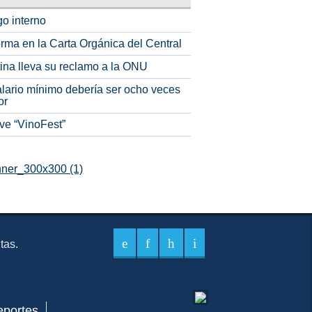
o interno
rma en la Carta Orgánica del Central
tina lleva su reclamo a la ONU
alario mínimo debería ser ocho veces
or
ve “VinoFest”
itas.
eportes