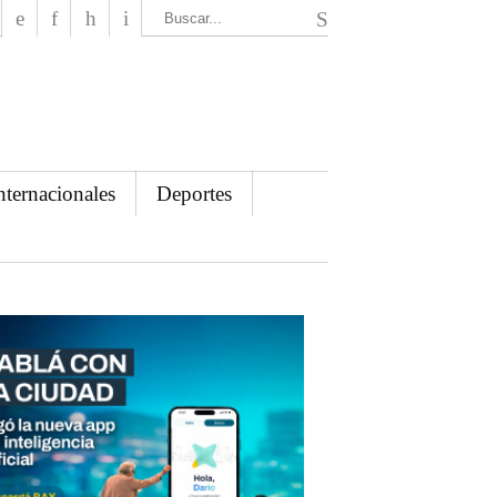
El Mensajero Diario
nternacionales
Deportes