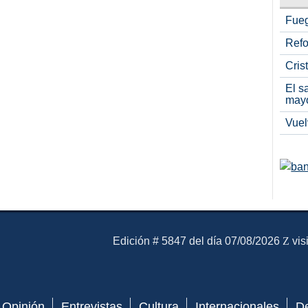
Fueg
Refo
Cris
El s
may
Vuel
El Mensajero Diario
Edición # 5847 del día 07/08/2026
vis
Opinión
Entrevistas
Cultura
Internacionales
D