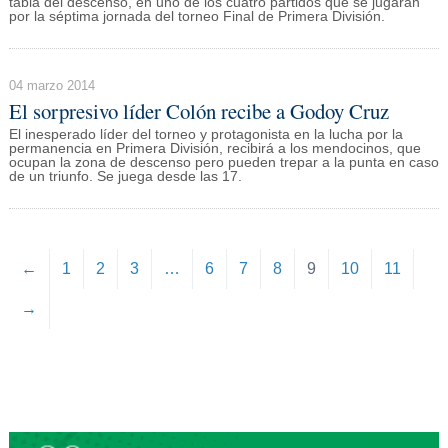
tabla del descenso, en uno de los cuatro partidos que se jugarán
por la séptima jornada del torneo Final de Primera División.
04 marzo 2014
El sorpresivo líder Colón recibe a Godoy Cruz
El inesperado líder del torneo y protagonista en la lucha por la
permanencia en Primera División, recibirá a los mendocinos, que
ocupan la zona de descenso pero pueden trepar a la punta en caso
de un triunfo. Se juega desde las 17.
←
1
2
3
…
6
7
8
9
10
11
→