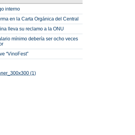
o interno
rma en la Carta Orgánica del Central
tina lleva su reclamo a la ONU
alario mínimo debería ser ocho veces
or
ve “VinoFest”