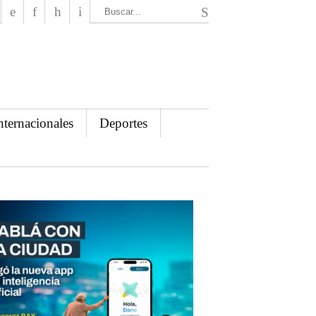
El Mensajero Diario
nternacionales
Deportes