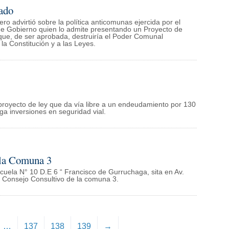
tado
 advirtió sobre la política anticomunas ejercida por el
 de Gobierno quien lo admite presentando un Proyecto de
ue, de ser aprobada, destruiría el Poder Comunal
la Constitución y a las Leyes.
proyecto de ley que da vía libre a un endeudamiento por 130
ga inversiones en seguridad vial.
 la Comuna 3
cuela N° 10 D.E 6 “ Francisco de Gurruchaga, sita en Av.
el Consejo Consultivo de la comuna 3.
…
137
138
139
→