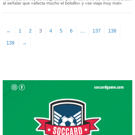
al señalar que «afecta mucho el bolsillo» y «se viaja muy mal».
←
1
2
3
4
5
6
…
137
138
139
→