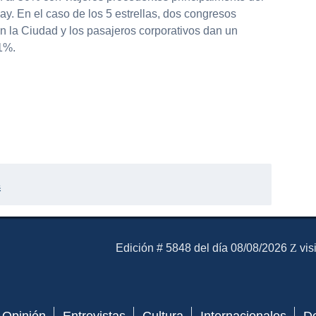
y. En el caso de los 5 estrellas, dos congresos
n la Ciudad y los pasajeros corporativos dan un
1%.
s
El Mensajero Diario
Edición # 5848 del día 08/08/2026
vis
Opinión
Entrevistas
Cultura
Internacionales
D