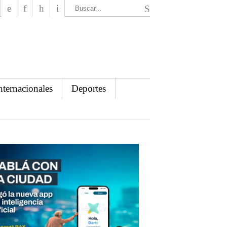
El Mensajero Diario
nternacionales
Deportes