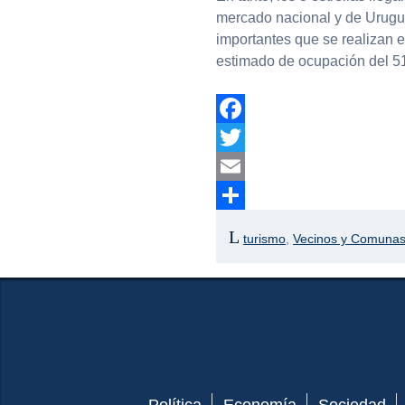
mercado nacional y de Urugua
importantes que se realizan e
estimado de ocupación del 5
Facebook
Twitter
Email
Compartir
turismo
,
Vecinos y Comuna
Política
Economía
Sociedad