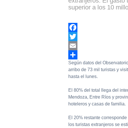
extranjeros. El gasto 
superior a los 10 mill
Facebook
Twitter
Email
Según datos del Observatorio 
Compartir
arribo de 73 mil turistas y vi
hasta el lunes.
El 80% del total llega del in
Mendoza, Entre Ríos y provin
hoteleros y casas de familia.
El 20% restante corresponde a
los turistas extranjeros se e