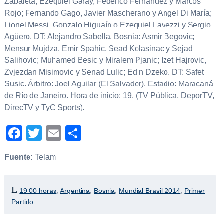
Zabaleta, Ezequiel Garay, Federico Fernández y Marcos
Rojo; Fernando Gago, Javier Mascherano y Angel Di María;
Lionel Messi, Gonzalo Higuaín o Ezequiel Lavezzi y Sergio
Agüero. DT: Alejandro Sabella. Bosnia: Asmir Begovic;
Mensur Mujdza, Emir Spahic, Sead Kolasinac y Sejad
Salihovic; Muhamed Besic y Miralem Pjanic; Izet Hajrovic,
Zvjezdan Misimovic y Senad Lulic; Edin Dzeko. DT: Safet
Susic. Árbitro: Joel Aguilar (El Salvador). Estadio: Maracaná
de Río de Janeiro. Hora de inicio: 19. (TV Pública, DeporTV,
DirecTV y TyC Sports).
Facebook
Twitter
Email
Compartir
Fuente:
Telam
19:00 horas
,
Argentina
,
Bosnia
,
Mundial Brasil 2014
,
Primer
Partido