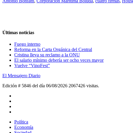
Antonio Bonfatti
,
Corporación Marítima Boluda
,
cuatro firmas
,
Hous
Últimas noticias
Fuego interno
Reforma en la Carta Orgánica del Central
Cristina lleva su reclamo a la ONU
El salario mínimo debería ser ocho veces mayor
Vuelve “VinoFest”
El Mensajero Diario
Edición # 5846 del día 06/08/2026
2067426 visitas.
Política
Economía
Sociedad