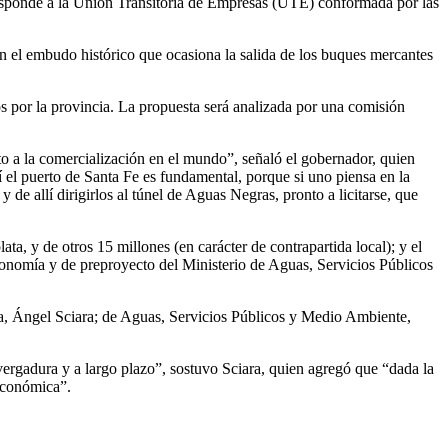
orresponde a la Unión Transitoria de Empresas (UTE) conformada por las
on el embudo histórico que ocasiona la salida de los buques mercantes
s por la provincia. La propuesta será analizada por una comisión
nto a la comercialización en el mundo”, señaló el gobernador, quien
el puerto de Santa Fe es fundamental, porque si uno piensa en la
y de allí dirigirlos al túnel de Aguas Negras, pronto a licitarse, que
a, y de otros 15 millones (en carácter de contrapartida local); y el
Economía y de preproyecto del Ministerio de Aguas, Servicios Públicos
ía, Ángel Sciara; de Aguas, Servicios Públicos y Medio Ambiente,
vergadura y a largo plazo”, sostuvo Sciara, quien agregó que “dada la
 económica”.