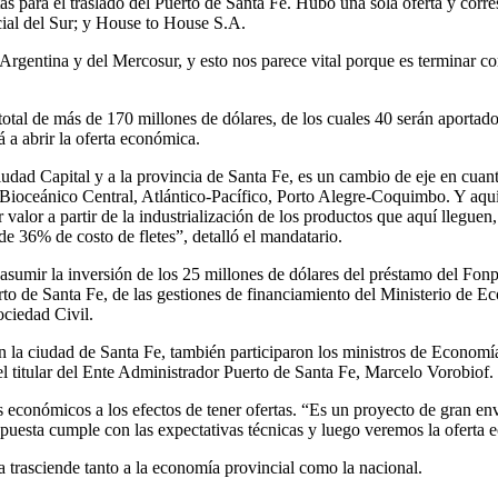
fertas para el traslado del Puerto de Santa Fe. Hubo una sola oferta y c
ial del Sur; y House to House S.A.
Argentina y del Mercosur, y esto nos parece vital porque es terminar c
tal de más de 170 millones de dólares, de los cuales 40 serán aportado
á a abrir la oferta económica.
ciudad Capital y a la provincia de Santa Fe, es un cambio de eje en cua
ioceánico Central, Atlántico-Pacífico, Porto Alegre-Coquimbo. Y aquí 
valor a partir de la industrialización de los productos que aquí lleguen, 
e 36% de costo de fletes”, detalló el mandatario.
sumir la inversión de los 25 millones de dólares del préstamo del Fonplat
erto de Santa Fe, de las gestiones de financiamiento del Ministerio de 
ociedad Civil.
n la ciudad de Santa Fe, también participaron los ministros de Econom
l titular del Ente Administrador Puerto de Santa Fe, Marcelo Vorobiof.
os económicos a los efectos de tener ofertas. “Es un proyecto de gran en
ropuesta cumple con las expectativas técnicas y luego veremos la oferta
a trasciende tanto a la economía provincial como la nacional.