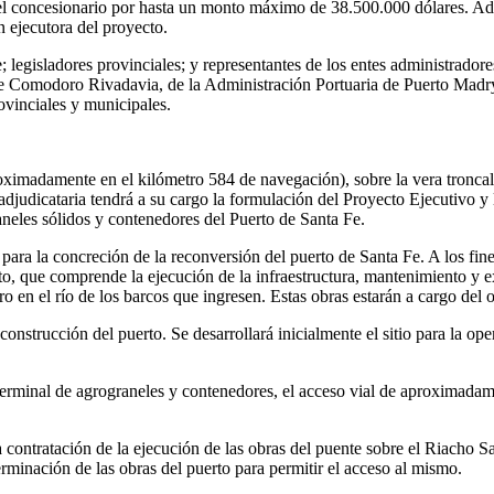
del concesionario por hasta un monto máximo de 38.500.000 dólares. Ade
 ejecutora del proyecto.
; legisladores provinciales; y representantes de los entes administrado
 Comodoro Rivadavia, de la Administración Portuaria de Puerto Madryn,
ovinciales y municipales.
roximadamente en el kilómetro 584 de navegación), sobre la vera troncal
djudicataria tendrá a su cargo la formulación del Proyecto Ejecutivo y
neles sólidos y contenedores del Puerto de Santa Fe.
ara la concreción de la reconversión del puerto de Santa Fe. A los fines 
erto, que comprende la ejecución de la infraestructura, mantenimiento y
ro en el río de los barcos que ingresen. Estas obras estarán a cargo del o
 construcción del puerto. Se desarrollará inicialmente el sitio para la o
terminal de agrograneles y contenedores, el acceso vial de aproximadam
a contratación de la ejecución de las obras del puente sobre el Riacho S
rminación de las obras del puerto para permitir el acceso al mismo.