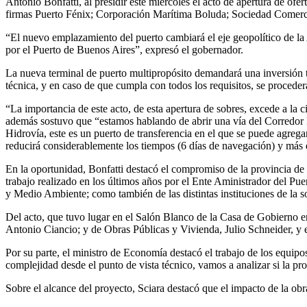
Antonio Bonfatti, al presidir este miércoles el acto de apertura de o
firmas Puerto Fénix; Corporación Marítima Boluda; Sociedad Comerc
“El nuevo emplazamiento del puerto cambiará el eje geopolítico de la 
por el Puerto de Buenos Aires”, expresó el gobernador.
La nueva terminal de puerto multipropósito demandará una inversión to
técnica, y en caso de que cumpla con todos los requisitos, se proceder
“La importancia de este acto, de esta apertura de sobres, excede a la 
además sostuvo que “estamos hablando de abrir una vía del Corredor B
Hidrovía, este es un puerto de transferencia en el que se puede agregar 
reducirá considerablemente los tiempos (6 días de navegación) y más d
En la oportunidad, Bonfatti destacó el compromiso de la provincia de a
trabajo realizado en los últimos años por el Ente Aministrador del Pu
y Medio Ambiente; como también de las distintas instituciones de la s
Del acto, que tuvo lugar en el Salón Blanco de la Casa de Gobierno e
Antonio Ciancio; y de Obras Públicas y Vivienda, Julio Schneider, y e
Por su parte, el ministro de Economía destacó el trabajo de los equip
complejidad desde el punto de vista técnico, vamos a analizar si la p
Sobre el alcance del proyecto, Sciara destacó que el impacto de la obr