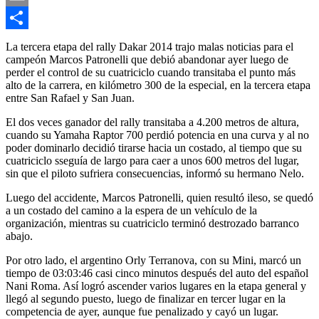
Email
Compartir
La tercera etapa del rally Dakar 2014 trajo malas noticias para el
campeón Marcos Patronelli que debió abandonar ayer luego de
perder el control de su cuatriciclo cuando transitaba el punto más
alto de la carrera, en kilómetro 300 de la especial, en la tercera etapa
entre San Rafael y San Juan.
El dos veces ganador del rally transitaba a 4.200 metros de altura,
cuando su Yamaha Raptor 700 perdió potencia en una curva y al no
poder dominarlo decidió tirarse hacia un costado, al tiempo que su
cuatriciclo sseguía de largo para caer a unos 600 metros del lugar,
sin que el piloto sufriera consecuencias, informó su hermano Nelo.
Luego del accidente, Marcos Patronelli, quien resultó ileso, se quedó
a un costado del camino a la espera de un vehículo de la
organización, mientras su cuatriciclo terminó destrozado barranco
abajo.
Por otro lado, el argentino Orly Terranova, con su Mini, marcó un
tiempo de 03:03:46 casi cinco minutos después del auto del español
Nani Roma. Así logró ascender varios lugares en la etapa general y
llegó al segundo puesto, luego de finalizar en tercer lugar en la
competencia de ayer, aunque fue penalizado y cayó un lugar.