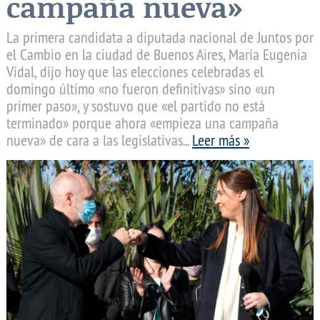
campaña nueva»
La primera candidata a diputada nacional de Juntos por
el Cambio en la ciudad de Buenos Aires, María Eugenia
Vidal, dijo hoy que las elecciones celebradas el
domingo último «no fueron definitivas» sino «un
primer paso», y sostuvo que «el partido no está
terminado» porque ahora «empieza una campaña
nueva» de cara a las legislativas...
Leer más »