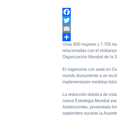
Facebook
Twitter
Email
Unas 800 mujeres y 7.700 re
Compartir
relacionadas con el embarazo,
Organización Mundial de la 
El organismo con sede en Gin
mundo diariamente a un recién
implementasen medidas básica
La reducción drástica de esta
nueva Estrategia Mundial para
Adolescentes, presentada hoy
septiembre durante la Asambl