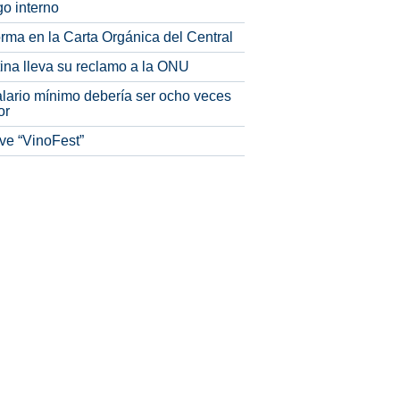
o interno
rma en la Carta Orgánica del Central
tina lleva su reclamo a la ONU
alario mínimo debería ser ocho veces
or
ve “VinoFest”