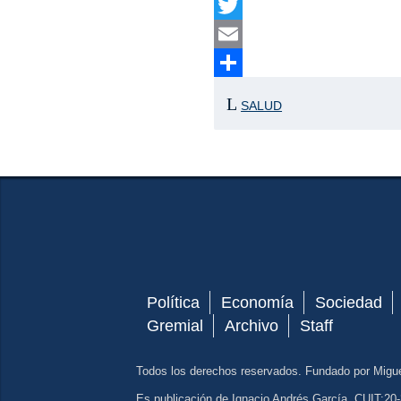
Facebook
Twitter
Email
Compartir
SALUD
Política
Economía
Sociedad
Gremial
Archivo
Staff
Todos los derechos reservados. Fundado por Migu
Es publicación de Ignacio Andrés García. CUIT:20-