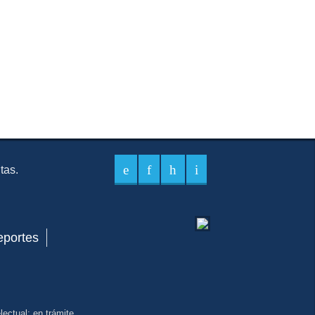
itas.
eportes
ectual: en trámite.