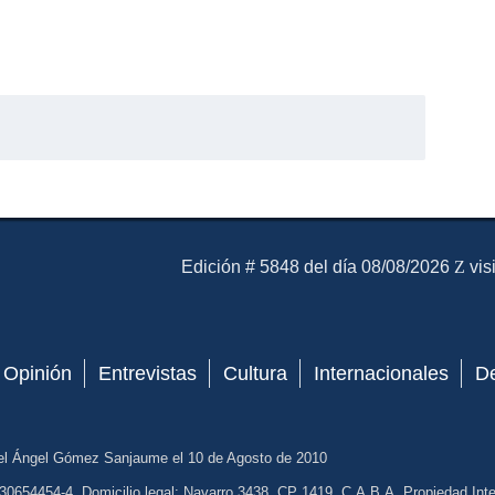
El Mensajero Diario
Edición # 5848 del día 08/08/2026
vis
Opinión
Entrevistas
Cultura
Internacionales
D
el Ángel Gómez Sanjaume el 10 de Agosto de 2010
30654454-4. Domicilio legal: Navarro 3438, CP 1419, C.A.B.A. Propiedad Intel