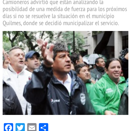
Camioneros advirtió que están analizando la
posibilidad de una medida de fuerza para los próximos
días si no se resuelve la situación en el municipio
Quilmes, donde se decidió municipalizar el servicio.
Facebook
Twitter
Email
Compartir