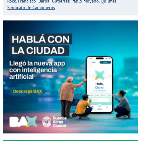
Rock
,
Francisco "Barba" Gutiérrez
,
Pablo Moyano
,
Quilmes
,
Sindicato de Camioneros