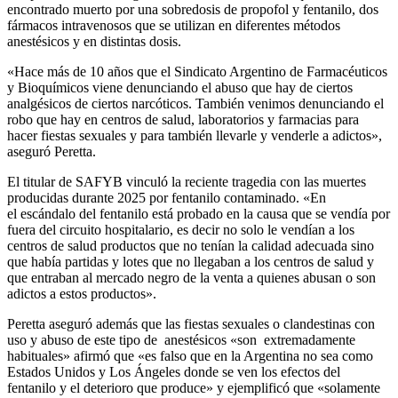
encontrado muerto por una sobredosis de propofol y fentanilo, dos
fármacos intravenosos que se utilizan en diferentes métodos
anestésicos y en distintas dosis.
«Hace más de 10 años que el Sindicato Argentino de Farmacéuticos
y Bioquímicos viene denunciando el abuso que hay de ciertos
analgésicos de ciertos narcóticos. También venimos denunciando el
robo que hay en centros de salud, laboratorios y farmacias para
hacer fiestas sexuales y para también llevarle y venderle a adictos»,
aseguró Peretta.
El titular de SAFYB vinculó la reciente tragedia con las muertes
producidas durante 2025 por fentanilo contaminado. «En
el escándalo del fentanilo está probado en la causa que se vendía por
fuera del circuito hospitalario, es decir no solo le vendían a los
centros de salud productos que no tenían la calidad adecuada sino
que había partidas y lotes que no llegaban a los centros de salud y
que entraban al mercado negro de la venta a quienes abusan o son
adictos a estos productos».
Peretta aseguró además que las fiestas sexuales o clandestinas con
uso y abuso de este tipo de anestésicos «son extremadamente
habituales» afirmó que «es falso que en la Argentina no sea como
Estados Unidos y Los Ángeles donde se ven los efectos del
fentanilo y el deterioro que produce» y ejemplificó que «solamente