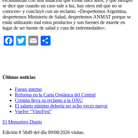
escandalizan con una situación que existe hace años, y que siempre
se dice que cuando un caso sale a luz, hay otros mil que no se
conocen» y concluyó con un reclamo: «Despertemos Argentina,
despertemos Ministerio de Salud, despertemos ANMAT porque se
están utilizando mal estos productos y son fuentes de muerte en
lugar de ser fuente de salud y cura de enfermedades».
Facebook
Twitter
Email
Compartir
Últimas noticias
Fuego interno
Reforma en la Carta Orgánica del Central
Cristina lleva su reclamo a la ONU
El salario mínimo debería ser ocho veces mayor
Vuelve “VinoFest”
El Mensajero Diario
Edición # 5849 del día 09/08/2026
visitas.