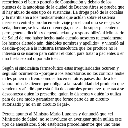
recorriendo el barrio porteño de Constitución y debajo de los
puentes de la autopistas de la ciudad de Buenos Aires se prueba que
sí hay abuso de este tipo de sustancias. La droga pasó de la cocaína
y la marihuana a los medicamentos que actúan sobre el sistema
nervioso central y producen este viaje por el cual uno se relaja, se
seda, duerme, se levanta con energía, en estado súper placentero
pero genera adicción y dependencia» y responsabilizó al Ministerio
de Salud de «no haber hecho nada cuendo nosotros reiteradamente
los hemos alertado aún dándoles nombres y apellido», y vinculó tal
desidia»porque a la industria farmacéutica que los produce no le
interesa si se usaron para calmar el dolor, para tratar a pacientes o en
una fiesta sexual o por adictos».
Según el sindicalista farmacéutico estas irregularidades ocurren y
seguirán ocurriendo «porque a los laboratorios no los controla nadie
ni les ponen un freno como si hacen en otros países donde a los
laboratorios les tienen que obligar a la trazabilidad del producto que
venden» y añadió que está falta de controles promueve que «acá se
desconozca quien lo prescribe, quien lo dispensa y quién lo utiliza
para de este modo garantizar que forme parte de un circuito
autorizado y no en un circuito ilegal».
Peretta apuntó al Ministro Mario Lugones y denunció que «el
Ministerio de Salud no se involucra en averiguar quién utiliza este
tipo de anestésicos. Solo establecen procedimientos que uno tiene