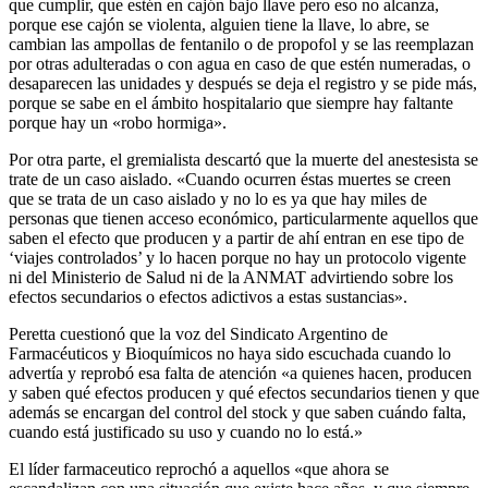
que cumplir, que estén en cajón bajo llave pero eso no alcanza,
porque ese cajón se violenta, alguien tiene la llave, lo abre, se
cambian las ampollas de fentanilo o de propofol y se las reemplazan
por otras adulteradas o con agua en caso de que estén numeradas, o
desaparecen las unidades y después se deja el registro y se pide más,
porque se sabe en el ámbito hospitalario que siempre hay faltante
porque hay un «robo hormiga».
Por otra parte, el gremialista descartó que la muerte del anestesista se
trate de un caso aislado. «Cuando ocurren éstas muertes se creen
que se trata de un caso aislado y no lo es ya que hay miles de
personas que tienen acceso económico, particularmente aquellos que
saben el efecto que producen y a partir de ahí entran en ese tipo de
‘viajes controlados’ y lo hacen porque no hay un protocolo vigente
ni del Ministerio de Salud ni de la ANMAT advirtiendo sobre los
efectos secundarios o efectos adictivos a estas sustancias».
Peretta cuestionó que la voz del Sindicato Argentino de
Farmacéuticos y Bioquímicos no haya sido escuchada cuando lo
advertía y reprobó esa falta de atención «a quienes hacen, producen
y saben qué efectos producen y qué efectos secundarios tienen y que
además se encargan del control del stock y que saben cuándo falta,
cuando está justificado su uso y cuando no lo está.»
El líder farmaceutico reprochó a aquellos «que ahora se