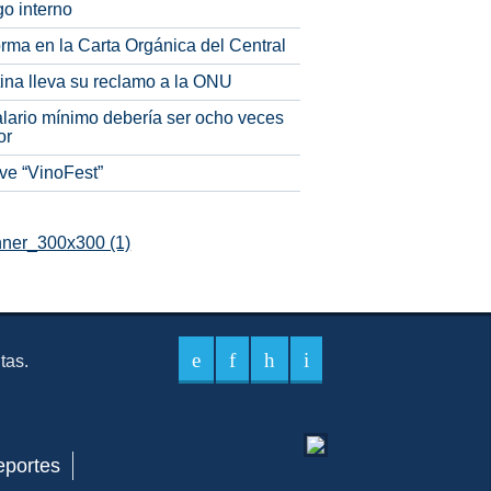
o interno
rma en la Carta Orgánica del Central
tina lleva su reclamo a la ONU
alario mínimo debería ser ocho veces
or
ve “VinoFest”
itas.
eportes