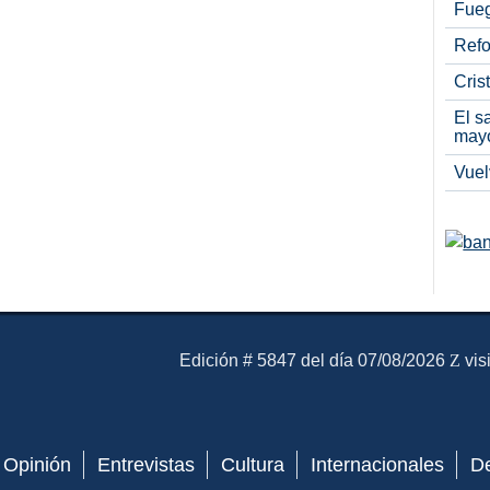
Fueg
Refo
Cris
El s
may
Vuel
El Mensajero Diario
Edición # 5847 del día 07/08/2026
vis
Opinión
Entrevistas
Cultura
Internacionales
D