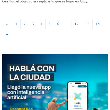
Cerrillos, el objetivo era replicar lo que se logró en Jujuy.
←
1
2
3
4
5
6
…
12
13
14
→