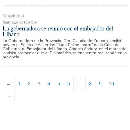
07 abril 2014
Santiago del Estero
La gobernadora se reunió con el embajador del
Líbano
La Gobernadora de la Provincia, Dra. Claudia de Zamora, recibió
hoy en el Salón de Acuerdos “Juan Felipe Ibarra” de la Casa de
Gobierno, al Embajador del Líbano, Antonio Andary, en el marco de
la visita protocolar que el Diplomático se encuentra realizando en la
provincia.
←
1
2
3
4
5
6
…
8
9
10
→