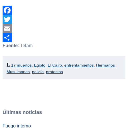
Facebook
Twitter
Email
Fuente:
Telam
Compartir
17 muertos
,
Egipto
,
El Cairo
,
enfrentamientos
,
Hermanos
Musulmanes
,
policía
,
protestas
Últimas noticias
Fuego interno