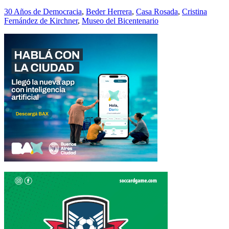
Compartir
30 Años de Democracia
,
Beder Herrera
,
Casa Rosada
,
Cristina
Fernández de Kirchner
,
Museo del Bicentenario