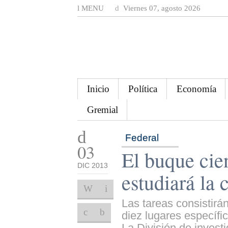
MENU
Viernes 07, agosto 2026
Inicio
Política
Economía
Gremial
Federal
03
El buque cien
DIC 2013
estudiará la
Las tareas consistirá
diez lugares específic
La División de investi