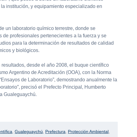
la institución, y equipamiento especializado en
e un laboratorio químico terrestre, donde se
s de profesionales pertenecientes a la fuerza y se
udios para la determinación de resultados de calidad
micos y biológicos.
s resultados, desde el año 2008, el buque científico
ismo Argentino de Acreditación (OOA), con la Norma
 “Ensayos de Laboratorio”, demostrando anualmente la
oratorio”, precisó el Prefecto Principal, Humberto
ra Gualeguaychú.
partir
ntífica
,
Gualeguaychú
,
Prefectura
,
Protección Ambiental
,