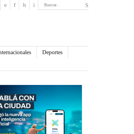
El Mensajero Diario
nternacionales
Deportes