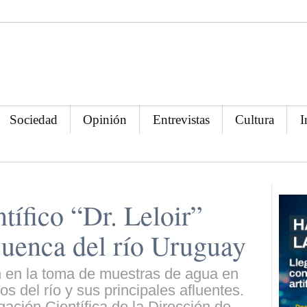
Sociedad
Opinión
Entrevistas
Cultura
I
tífico “Dr. Leloir”
 cuenca del río Uruguay
n en la toma de muestras de agua en
os del río y sus principales afluentes.
gación Científica de la Dirección de