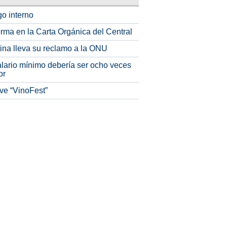
o interno
rma en la Carta Orgánica del Central
tina lleva su reclamo a la ONU
alario mínimo debería ser ocho veces
or
ve “VinoFest”