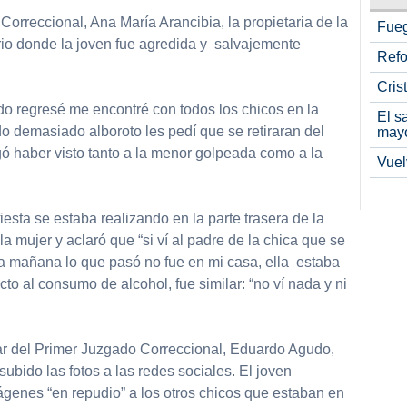
Correccional, Ana María Arancibia, la propietaria de la
Fueg
rio donde la joven fue agredida y salvajemente
Refo
Cris
do regresé me encontré con todos los chicos en la
El s
 demasiado alboroto les pedí que se retiraran del
may
egó haber visto tanto a la menor golpeada como a la
Vuel
fiesta se estaba realizando en la parte trasera de la
 la mujer y aclaró que “si ví al padre de la chica que se
 la mañana lo que pasó no fue en mi casa, ella estaba
to al consumo de alcohol, fue similar: “no ví nada y ni
lar del Primer Juzgado Correccional, Eduardo Agudo,
ubido las fotos a las redes sociales. El joven
ágenes “en repudio” a los otros chicos que estaban en