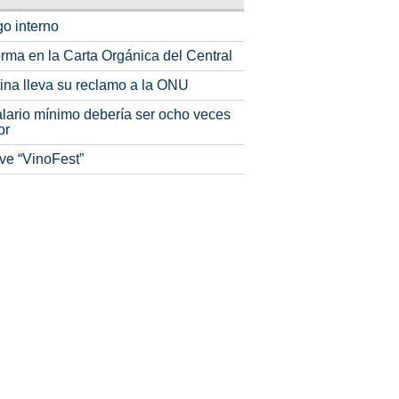
o interno
rma en la Carta Orgánica del Central
tina lleva su reclamo a la ONU
alario mínimo debería ser ocho veces
or
ve “VinoFest”