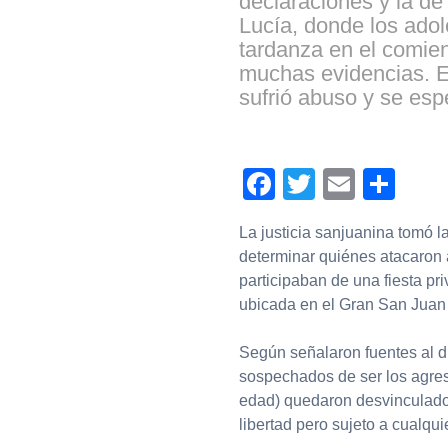
declaraciones y la de 
Lucía, donde los adol
tardanza en el comien
muchas evidencias. El
sufrió abuso y se esp
Facebook
Twitter
Email
Com
La justicia sanjuanina tomó l
determinar quiénes atacaron 
participaban de una fiesta pr
ubicada en el Gran San Juan 
Según señalaron fuentes al d
sospechados de ser los agres
edad) quedaron desvinculados 
libertad pero sujeto a cualqui