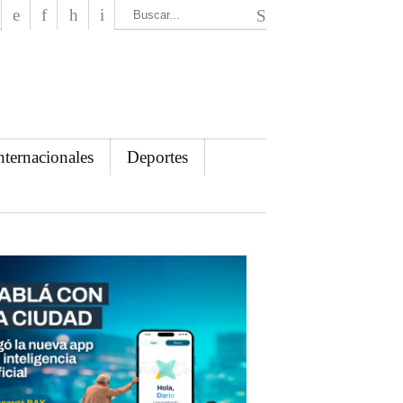
El Mensajero Diario
nternacionales
Deportes