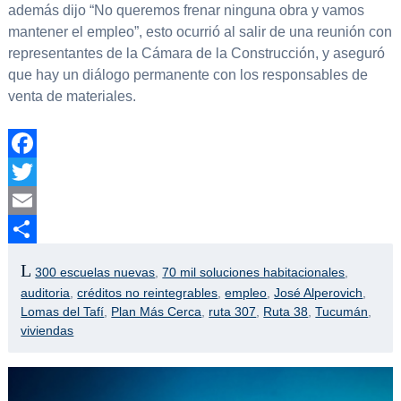
además dijo “No queremos frenar ninguna obra y vamos
mantener el empleo”, esto ocurrió al salir de una reunión con
representantes de la Cámara de la Construcción, y aseguró
que hay un diálogo permanente con los responsables de
venta de materiales.
Facebook
Twitter
Email
Compartir
300 escuelas nuevas
,
70 mil soluciones habitacionales
,
auditoria
,
créditos no reintegrables
,
empleo
,
José Alperovich
,
Lomas del Tafí
,
Plan Más Cerca
,
ruta 307
,
Ruta 38
,
Tucumán
,
viviendas