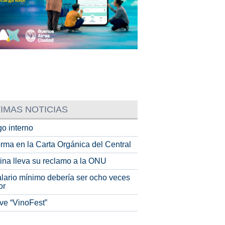
IMAS NOTICIAS
o interno
rma en la Carta Orgánica del Central
tina lleva su reclamo a la ONU
alario mínimo debería ser ocho veces
or
ve “VinoFest”