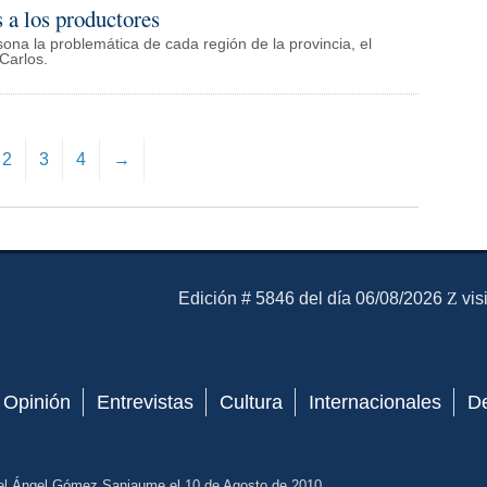
 a los productores
ona la problemática de cada región de la provincia, el
Carlos.
2
3
4
→
El Mensajero Diario
Edición # 5846 del día 06/08/2026
vis
Opinión
Entrevistas
Cultura
Internacionales
D
el Ángel Gómez Sanjaume el 10 de Agosto de 2010