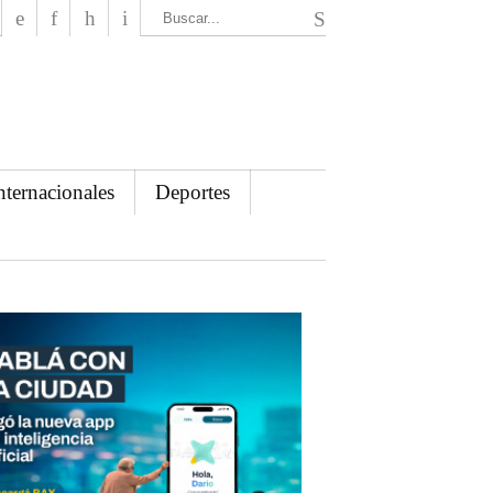
El Mensajero Diario
nternacionales
Deportes