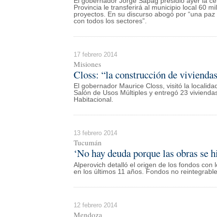
El gobernador Jorge Sapag presidió ayer la ce
Provincia le transferirá al municipio local 60 
proyectos. En su discurso abogó por “una paz 
con todos los sectores”.
17 febrero 2014
Misiones
Closs: “la construcción de viviendas
El gobernador Maurice Closs, visitó la locali
Salón de Usos Múltiples y entregó 23 viviendas 
Habitacional.
13 febrero 2014
Tucumán
‘No hay deuda porque las obras se hi
Alperovich detalló el origen de los fondos co
en los últimos 11 años. Fondos no reintegrabl
12 febrero 2014
Mendoza