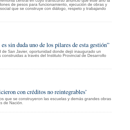
remonia central en cuyo transcurso anunció que este año la
millones de pesos para funcionamiento, ejecución de obras y
social que se construye con diálogo, respeto y trabajando
 es sin duda uno de los pilares de esta gestión”
dad de San Javier, oportunidad donde dejó inaugurado un
construidas a través del Instituto Provincial de Desarrollo
cieron con créditos no reintegrables’
n los que se construyeron las escuelas y demás grandes obras
es de Nación.