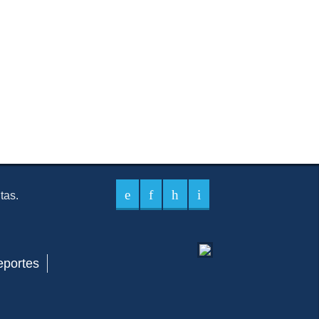
itas.
eportes