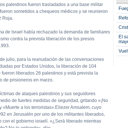
s palestinos fueron trasladados a una base militar
Fueg
e fueron sometidos a chequeos médicos y se reunieron
Refo
z Roja.
Cris
a de Israel había rechazado la demanda de familiares
El s
rismo contra la prevista liberación de los presos
may
1993.
Vuel
 de julio, para la reanudación de las conversaciones
diadas por Estados Unidos, la liberación de 104
 fueron liberados 26 palestinos y está prevista la
o de prisioneros en marzo.
víctimas de ataques palestinos y sus seguidores
medio de fuertes medidas de seguridad, gritando «¡No
 y «Muerte a los terroristas».Eliezer Amsalem, cuyo
2 en Jerusalén por uno de los militantes liberados,
con el gobierno israelí. «¿Será liberado mientras
o? No lo entiendo», dijo .