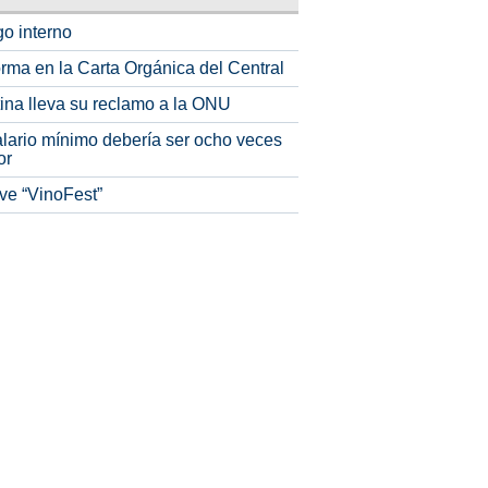
o interno
rma en la Carta Orgánica del Central
tina lleva su reclamo a la ONU
alario mínimo debería ser ocho veces
or
ve “VinoFest”