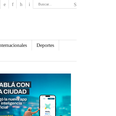
El Mensajero Diario
nternacionales
Deportes