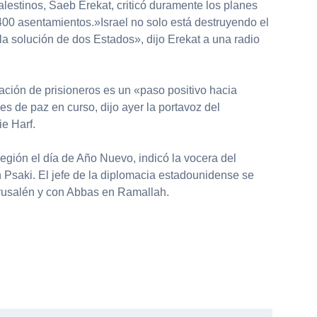
alestinos, Saeb Erekat, criticó duramente los planes
1.400 asentamientos.»Israel no solo está destruyendo el
a solución de dos Estados», dijo Erekat a una radio
ación de prisioneros es un «paso positivo hacia
s de paz en curso, dijo ayer la portavoz del
e Harf.
a región el día de Año Nuevo, indicó la vocera del
Psaki. El jefe de la diplomacia estadounidense se
rusalén y con Abbas en Ramallah.