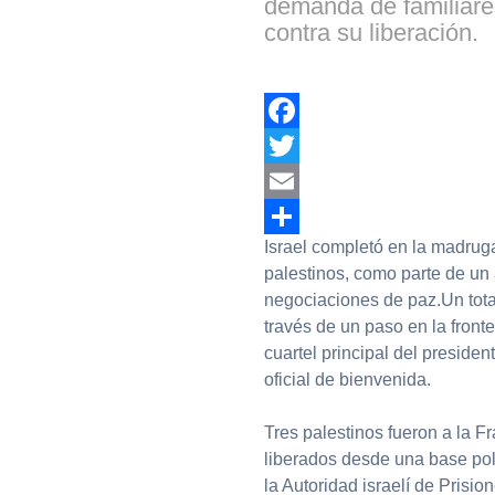
demanda de familiares
contra su liberación.
Facebook
Twitter
Email
Israel completó en la madruga
Compartir
palestinos, como parte de un
negociaciones de paz.Un tota
través de un paso en la front
cuartel principal del presid
oficial de bienvenida.
Tres palestinos fueron a la F
liberados desde una base polic
la Autoridad israelí de Prisi