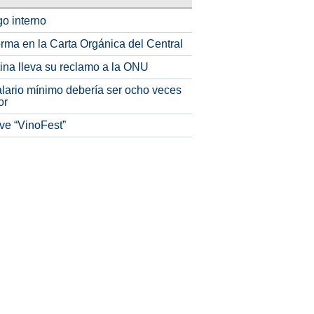
o interno
rma en la Carta Orgánica del Central
tina lleva su reclamo a la ONU
alario mínimo debería ser ocho veces
or
ve “VinoFest”