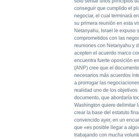
sólo sentar unos principios 
conseguir que cumplido el pl
negociar, el cual terminará en
su primera reunión en esta vis
Netanyahu, Israel le expuso 
comprometidos con las negoc
reuniones con Netanyahu y d
acepten el acuerdo marco con
encuentra fuerte oposición en
(ANP) cree que el documento s
necesarios más acuerdos inte
a prorrogar las negociacione
realidad uno de los objetivos
documento, que abordaría toda
Washington quiere delimitar 
crear la base del estatuto fin
convencido ayer, en un encuen
que «es posible llegar a alg
trabajando con mucha volunta