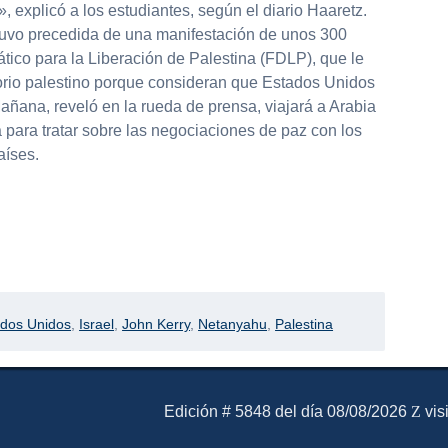
 explicó a los estudiantes, según el diario Haaretz.
tuvo precedida de una manifestación de unos 300
ico para la Liberación de Palestina (FDLP), que le
torio palestino porque consideran que Estados Unidos
Mañana, reveló en la rueda de prensa, viajará a Arabia
 para tratar sobre las negociaciones de paz con los
aíses.
partir
ados Unidos
,
Israel
,
John Kerry
,
Netanyahu
,
Palestina
El Mensajero Diario
Edición # 5848 del día 08/08/2026
vis