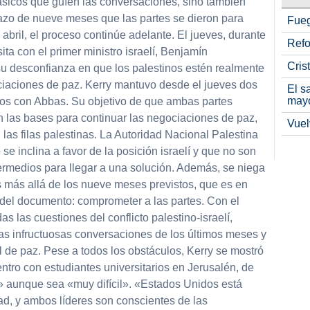
básicos que guíen las conversaciones, sino también
azo de nueve meses que las partes se dieron para
Fueg
 abril, el proceso continúe adelante. El jueves, durante
Refo
ita con el primer ministro israelí, Benjamín
Cris
su desconfianza en que los palestinos estén realmente
iaciones de paz. Kerry mantuvo desde el jueves dos
El s
may
os con Abbas. Su objetivo de que ambas partes
 las bases para continuar las negociaciones de paz,
Vuel
 las filas palestinas. La Autoridad Nacional Palestina
e inclina a favor de la posición israelí y que no son
rmedios para llegar a una solución. Además, se niega
s más allá de los nueve meses previstos, que es en
 del documento: comprometer a las partes. Con el
s las cuestiones del conflicto palestino-israelí,
las infructuosas conversaciones de los últimos meses y
al de paz. Pese a todos los obstáculos, Kerry se mostró
tro con estudiantes universitarios en Jerusalén, de
o» aunque sea «muy difícil». «Estados Unidos está
d, y ambos líderes son conscientes de las