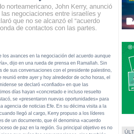
do norteamericano, John Kerry, anunció
las negociaciones entre israelíes y
laró que no se alcanzó el “acuerdo
onda de contactos con las partes.
partir
te los avances en la negociación del acuerdo aunque
avía», dijo en una rueda de prensa en Ramallah. Sin
es de sus conversaciones con el presidente palestino,
reunió entre ayer y hoy alrededor de ocho horas, el
unidense se declaró «confiado» en que las
timos días hayan «concretado e incluso resuelto
destacó, se «presentaron nuevas oportunidades» para
a agencia de noticias Efe. En su décima visita a la
uando llegó al cargo, Kerry propuso a los líderes
ases de un documento, que él denomina «acuerdo
oceso de paz en la región. Su principal objetivo es no
ÚLT