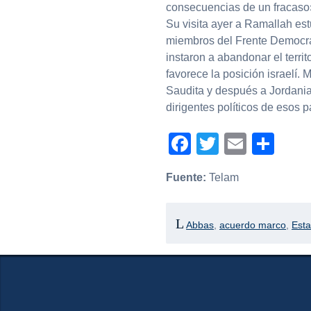
consecuencias de un fracaso»,
Su visita ayer a Ramallah es
miembros del Frente Democrát
instaron a abandonar el terri
favorece la posición israelí. 
Saudita y después a Jordania
dirigentes políticos de esos p
Facebook
Twitter
Email
Com
Fuente:
Telam
Abbas
,
acuerdo marco
,
Est