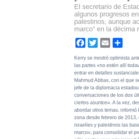
El secretario de Esta
algunos progresos en 
palestinos, aunque ac
marco” en la décima r
Facebook
Twitter
Email
Com
Kerry se mostró optimista an
las partes «no estén allí tod
entrar en detalles sustancial
Mahmud Abbas, con el que se 
jefe de la diplomacia estado
conversaciones de los dos úl
ciertos asuntos». A la vez, 
abordar otros temas, informó l
zona desde febrero de 2013, c
israelíes y palestinos las b
marco», para consolidar el pr