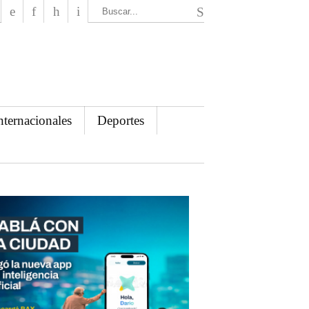
El Mensajero Diario
nternacionales
Deportes