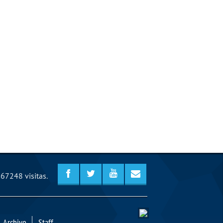
67248 visitas.
Archivo
Staff