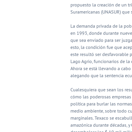
propuesto la creación de un tr
Suramericanas (UNASUR) que se
La demanda privada de la pobl
en 1993, donde durante nueve a
que sea enviado para ser juzg
esto, la condición fue que ace
este resultó ser desfavorable 
Lago Agrio, funcionarios de la
Ahora se está llevando a cabo 
alegando que la sentencia ecu
Cualesquiera que sean los resu
cómo las poderosas empresas tr
política para burlar las normas
medio ambiente, sobre todo cu
marginales. Texaco se escabul
amazónica durante décadas, y 
desembolsar los $ 19 mil millo