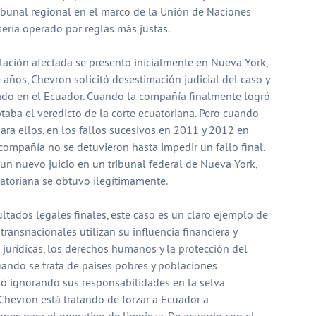
ibunal regional en el marco de la Unión de Naciones
ría operado por reglas más justas.
ación afectada se presentó inicialmente en Nueva York,
ños, Chevron solicitó desestimación judicial del caso y
ado en el Ecuador. Cuando la compañía finalmente logró
ptaba el veredicto de la corte ecuatoriana. Pero cuando
para ellos, en los fallos sucesivos en 2011 y 2012 en
 compañía no se detuvieron hasta impedir un fallo final.
un nuevo juicio en un tribunal federal de Nueva York,
atoriana se obtuvo ilegítimamente.
ltados legales finales, este caso es un claro ejemplo de
ansnacionales utilizan su influencia financiera y
 jurídicas, los derechos humanos y la protección del
ando se trata de países pobres y poblaciones
ló ignorando sus responsabilidades en la selva
Chevron está tratando de forzar a Ecuador a
nes para el operativo de limpieza. De acuerdo con el