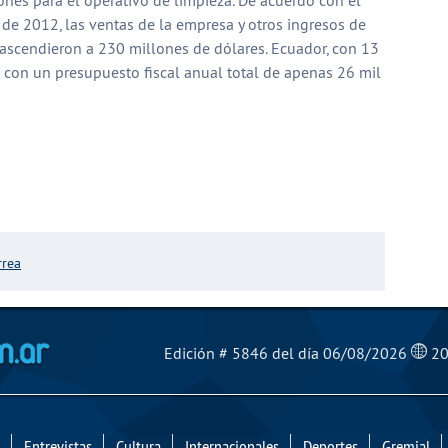
de 2012, las ventas de la empresa y otros ingresos de
ascendieron a 230 millones de dólares. Ecuador, con 13
 con un presupuesto fiscal anual total de apenas 26 mil
partir
rrea
El Mensajero Diario
Edición # 5846 del día 06/08/2026
20
Entrevistas
Cultura
Internacionales
Deportes
Gremial