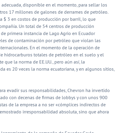
a adecuada, disponible en el momento, para sellar los
otros 17 millones de galones de derrames de petróleo.
a $ 3 en costos de producción por barril, lo que
ompañía. Un total de 54 centros de producción
 de primera instancia de Lago Agrio en Ecuador
les de contaminación por petróleo que violan las
nternacionales. En el momento de la operación de
e hidrocarburos totales de petróleo en el suelo y el
e que la norma de EE.UU., pero aún así, la
a es 20 veces la norma ecuatoriana, y en algunos sitios,
ara evadir sus responsabilidades, Chevron ha invertido
tado con decenas de firmas de lobbys y con unos 900
stas de la empresa a no ser «cómplices indirectos de
mostrado irresponsabilidad absoluta, sino que ahora
l lanzamiento de la campaña de Ecuador Gayle