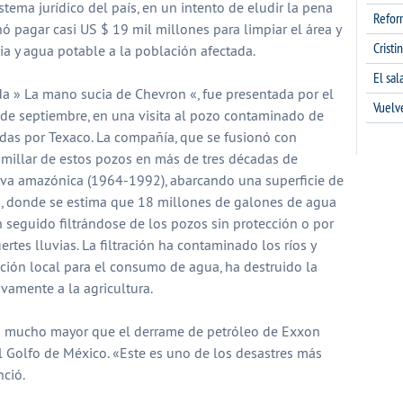
tema jurídico del país, en un intento de eludir la pena
Refor
nó pagar casi US $ 19 mil millones para limpiar el área y
Cristi
ria y agua potable a la población afectada.
El sa
a » La mano sucia de Chevron «, fue presentada por el
Vuelv
 de septiembre, en una visita al pozo contaminado de
das por Texaco. La compañía, que se fusionó con
 millar de estos pozos en más de tres décadas de
elva amazónica (1964-1992), abarcando una superficie de
, donde se estima que 18 millones de galones de agua
 seguido filtrándose de los pozos sin protección o por
tes lluvias. La filtración ha contaminado los ríos y
ación local para el consumo de agua, ha destruido la
ivamente a la agricultura.
rá mucho mayor que el derrame de petróleo de Exxon
l Golfo de México. «Este es uno de los desastres más
ció.