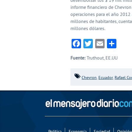
informe financiero de Chevron 
operaciones para el año 2012 
millones de habitantes, cuenta
millones dólares.
Facebook
Twitter
Email
Com
Fuente:
Truthout, EE.UU
Chevron
,
Ecuador
,
Rafael Co
Política
Economía
Sociedad
Opinión