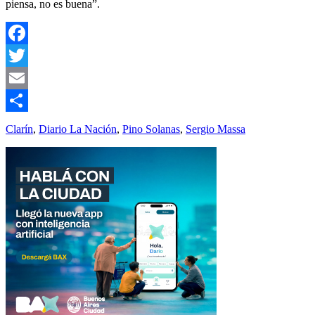
piensa, no es buena”.
Facebook
Twitter
Email
Compartir
Clarín
,
Diario La Nación
,
Pino Solanas
,
Sergio Massa