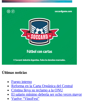
Últimas noticias
Fuego interno
Reforma en la Carta Orgánica del Central
Cristina lleva su reclamo a la ONU
El salario mínimo debería ser ocho veces mayor
Vuelve “VinoFest”