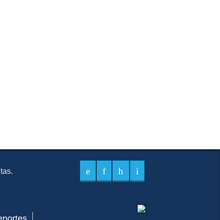
itas.
eportes