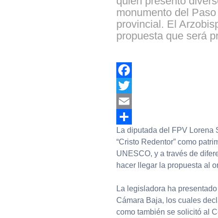
quien presentó divers
monumento del Paso de
provincial. El Arzob
propuesta que será 
Facebook
Twitter
Email
La diputada del FPV Lorena S
Compartir
“Cristo Redentor” como patrim
UNESCO, y a través de diferen
hacer llegar la propuesta al 
La legisladora ha presentado
Cámara Baja, los cuales decla
como también se solicitó al C