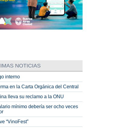
IMAS NOTICIAS
o interno
rma en la Carta Orgánica del Central
tina lleva su reclamo a la ONU
alario mínimo debería ser ocho veces
or
ve “VinoFest”