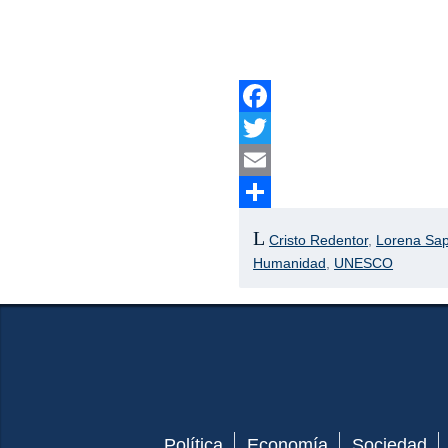
Facebook
Twitter
Email
Compartir
Cristo Redentor
,
Lorena Sa
Humanidad
,
UNESCO
Política
Economía
Sociedad