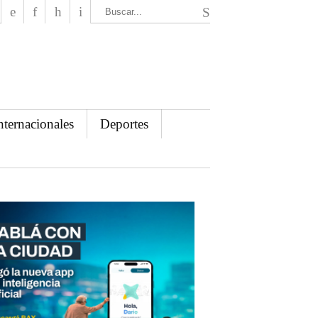
El Mensajero Diario
nternacionales
Deportes