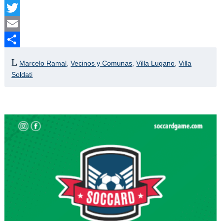
Facebook
Twitter
Email
Compartir
Marcelo Ramal
,
Vecinos y Comunas
,
Villa Lugano
,
Villa
Soldati