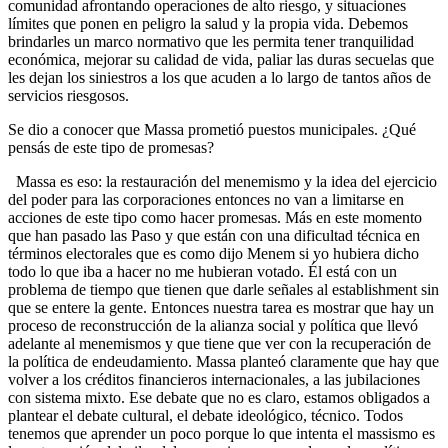
comunidad afrontando operaciones de alto riesgo, y situaciones
límites que ponen en peligro la salud y la propia vida. Debemos
brindarles un marco normativo que les permita tener tranquilidad
económica, mejorar su calidad de vida, paliar las duras secuelas que
les dejan los siniestros a los que acuden a lo largo de tantos años de
servicios riesgosos.
Se dio a conocer que Massa prometió puestos municipales. ¿Qué
pensás de este tipo de promesas?
Massa es eso: la restauración del menemismo y la idea del ejercicio
del poder para las corporaciones entonces no van a limitarse en
acciones de este tipo como hacer promesas. Más en este momento
que han pasado las Paso y que están con una dificultad técnica en
términos electorales que es como dijo Menem si yo hubiera dicho
todo lo que iba a hacer no me hubieran votado. Él está con un
problema de tiempo que tienen que darle señales al establishment sin
que se entere la gente. Entonces nuestra tarea es mostrar que hay un
proceso de reconstrucción de la alianza social y política que llevó
adelante al menemismos y que tiene que ver con la recuperación de
la política de endeudamiento. Massa planteó claramente que hay que
volver a los créditos financieros internacionales, a las jubilaciones
con sistema mixto. Ese debate que no es claro, estamos obligados a
plantear el debate cultural, el debate ideológico, técnico. Todos
tenemos que aprender un poco porque lo que intenta el massismo es