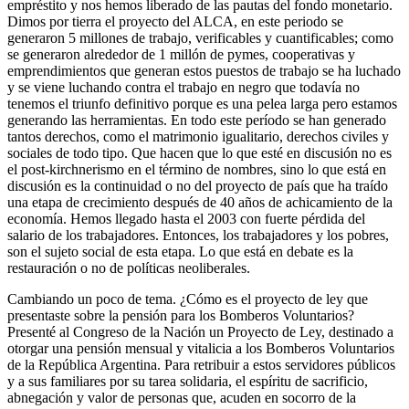
empréstito y nos hemos liberado de las pautas del fondo monetario.
Dimos por tierra el proyecto del ALCA, en este periodo se
generaron 5 millones de trabajo, verificables y cuantificables; como
se generaron alrededor de 1 millón de pymes, cooperativas y
emprendimientos que generan estos puestos de trabajo se ha luchado
y se viene luchando contra el trabajo en negro que todavía no
tenemos el triunfo definitivo porque es una pelea larga pero estamos
generando las herramientas. En todo este período se han generado
tantos derechos, como el matrimonio igualitario, derechos civiles y
sociales de todo tipo. Que hacen que lo que esté en discusión no es
el post-kirchnerismo en el término de nombres, sino lo que está en
discusión es la continuidad o no del proyecto de país que ha traído
una etapa de crecimiento después de 40 años de achicamiento de la
economía. Hemos llegado hasta el 2003 con fuerte pérdida del
salario de los trabajadores. Entonces, los trabajadores y los pobres,
son el sujeto social de esta etapa. Lo que está en debate es la
restauración o no de políticas neoliberales.
Cambiando un poco de tema. ¿Cómo es el proyecto de ley que
presentaste sobre la pensión para los Bomberos Voluntarios?
Presenté al Congreso de la Nación un Proyecto de Ley, destinado a
otorgar una pensión mensual y vitalicia a los Bomberos Voluntarios
de la República Argentina. Para retribuir a estos servidores públicos
y a sus familiares por su tarea solidaria, el espíritu de sacrificio,
abnegación y valor de personas que, acuden en socorro de la