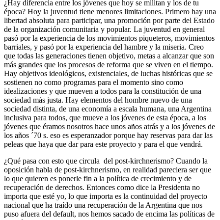
¿Hay diferencia entre los jóvenes que hoy se militan y los de tu
época? Hoy la juventud tiene menores limitaciones. Primero hay una
libertad absoluta para participar, una promoción por parte del Estado
de la organización comunitaria y popular. La juventud en general
pasó por la experiencia de los movimientos piqueteros, movimientos
barriales, y pasó por la experiencia del hambre y la miseria. Creo
que todas las generaciones tienen objetivo, metas a alcanzar que son
más grandes que los procesos de reforma que se viven en el tiempo.
Hay objetivos ideológicos, existenciales, de luchas históricas que se
sostienen no como programas para el momento sino como
idealizaciones y que mueven a todos para la constitución de una
sociedad más justa. Hay elementos del hombre nuevo de una
sociedad distinta, de una economía a escala humana, una Argentina
inclusiva para todos, que mueve a los jóvenes de esta época, a los
jóvenes que éramos nosotros hace unos años atrás y a los jóvenes de
los años ´70 s. eso es esperanzador porque hay reservas para dar las
peleas que haya que dar para este proyecto y para el que vendrá.
¿Qué pasa con esto que circula del post-kirchnerismo? Cuando la
oposición habla de post-kirchnerismo, en realidad pareciera ser que
lo que quieren es ponerle fin a la política de crecimiento y de
recuperación de derechos. Entonces como dice la Presidenta no
importa que esté yo, lo que importa es la continuidad del proyecto
nacional que ha traído una recuperación de la Argentina que nos
puso afuera del default, nos hemos sacado de encima las políticas de