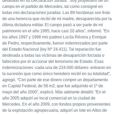
detallado en su Declaracion Jurada. “Soy propietario de un
campo en el partido de Mercedes, tal como consigné en
todas mis declaraciones juradas. Las 89 hectáreas son fruto
de una herencia que recibí de mi madre, desaparecida por la
última dictadura militar. El campo pasó a ser parte de mi
patrimonio en el año 1995, hace casi 20 años”, informó. “En
los años 1997 y 1998 mis padres Lucila Révora y Enrique
de Pedro, respectivamente, fueron indemnizados por parte
del Estado Nacional (ley Nº 24.411). Tal reparación fue
destinada a todas las víctimas de desaparición forzada o
fallecidos por el accionar del terrorismo de Estado. Esas
indemnizaciones -cada una de 224.000 dólares- entraron en
la sucesión que como único heredero recibí en su totalidad”,
agregó. “Con parte de ese dinero compre un departamento
en Capital Federal, de 56 m2, que fue adquirido el 1º de
mayo del año 2000”, explicó. Más adelante detalló: “En el
año 2005 adquirí un local comercial en la ciudad de
Mercedes. En el año 2009, con fondos propios provenientes
de la explotación agropecuaria, adquirí un lote en Altos de