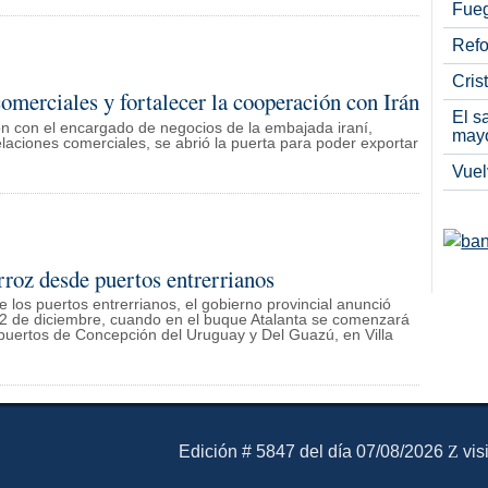
Fueg
Refo
Cris
omerciales y fortalecer la cooperación con Irán
El s
n con el encargado de negocios de la embajada iraní,
may
aciones comerciales, se abrió la puerta para poder exportar
Vuel
rroz desde puertos entrerrianos
e los puertos entrerrianos, el gobierno provincial anunció
l 2 de diciembre, cuando en el buque Atalanta se comenzará
puertos de Concepción del Uruguay y Del Guazú, en Villa
El Mensajero Diario
Edición # 5847 del día 07/08/2026
vis