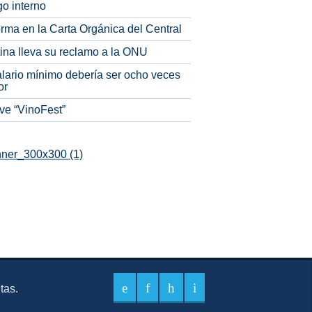
o interno
rma en la Carta Orgánica del Central
tina lleva su reclamo a la ONU
alario mínimo debería ser ocho veces
or
ve “VinoFest”
itas.