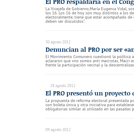
El PRO respaldaría en el Cong
La Vicejefa de Gobierno,María Eugenia Vidal, so
los 16. Los 16 de hoy son muy distintos a los d
electoralmente, tiene que estar acompañado de 
deben ser discutidos”.
30 agosto 2012
Denuncian al PRO por ser «
El Movimiento Comunero cuestionó la política 
aclararon que «no somos anti macristas, Macri es
frente la participación vecinal y la descentraliz
28 agosto 2012
El PRO presentó un proyecto 
La propuesta de reforma electoral presentada po
con boleta única y otra iniciativa para establece
obligatorias similar al utilizado en las pasadas 
09 agosto 2012