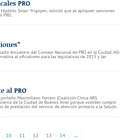
icales PRO
 Hipólito Solari Yrigoyen, solicitó que se apliquen sanciones
el PRO.
ciones”
cuarto encuentro del Consejo Nacional de PRO en la Ciudad. Allí
rnativa al oficialismo para las legislativas de 2013 y las
e al PRO
r porteño Maximiliano Ferraro (Coalición Cívica ARI)
bierno de la Ciudad de Buenos Aires porque «omiten cumplir
de prestación del servicio de atención primaria a la Salud».
10
11
12
13
14
→