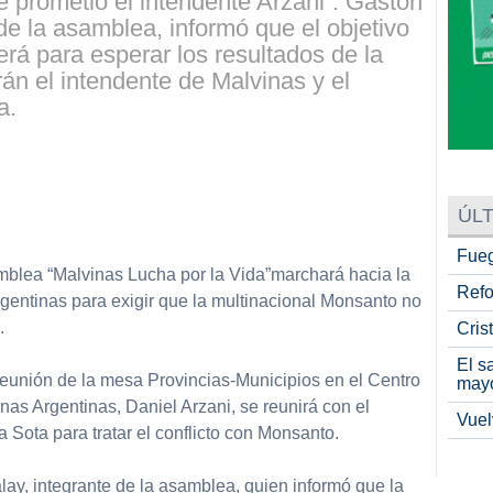
ue prometió el intendente Arzani”. Gastón
de la asamblea, informó que el objetivo
erá para esperar los resultados de la
n el intendente de Malvinas y el
a.
ÚLT
Fueg
blea “Malvinas Lucha por la Vida”marchará hacia la
Refo
gentinas para exigir que la multinacional Monsanto no
.
Cris
El s
eunión de la mesa Provincias-Municipios en el Centro
may
inas Argentinas, Daniel Arzani, se reunirá con el
Vuel
Sota para tratar el conflicto con Monsanto.
ay, integrante de la asamblea, quien informó que la