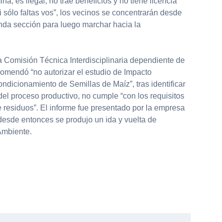
a, es ilegal, no trae beneficios y no tiene licencia
 sólo faltas vos”, los vecinos se concentrarán desde
unda sección para luego marchar hacia la
a Comisión Técnica Interdisciplinaria dependiente de
comendó “no autorizar el estudio de Impacto
ndicionamiento de Semillas de Maíz”, tras identificar
 del proceso productivo, no cumple “con los requisitos
e residuos”. El informe fue presentado por la empresa
desde entonces se produjo un ida y vuelta de
Ambiente.