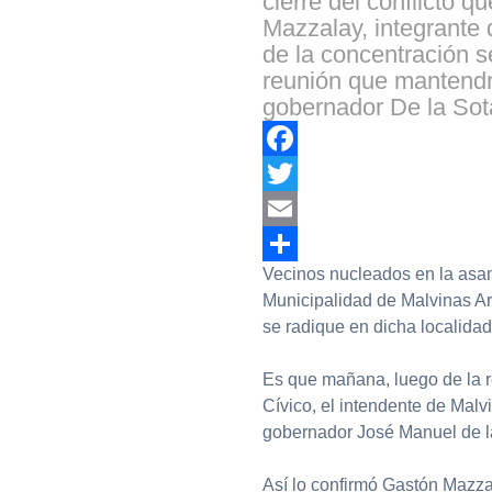
cierre del conflicto q
Mazzalay, integrante 
de la concentración s
reunión que mantendrá
gobernador De la Sot
Facebook
Twitter
Email
Vecinos nucleados en la asam
Compartir
Municipalidad de Malvinas Ar
se radique en dicha localidad
Es que mañana, luego de la r
Cívico, el intendente de Malv
gobernador José Manuel de la 
Así lo confirmó Gastón Mazzal