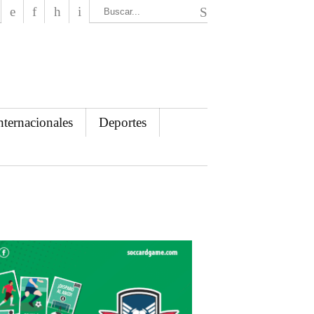
El Mensajero Diario
nternacionales
Deportes